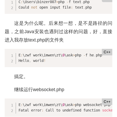
C
:
\Users\binzer007
>
php 
-
f text
.
php

Could 
not
 open input file
:
 text
.
php
这是为什么呢。后来想一想，是不是路径的问
题，之前Java安装也遇到过这样的问题，好，直接
进入我存放text.php的文件夹
C++
E
:
\zwf work\imwen\zt\
0
\ask
>
php 
-
f he
.
php

Hello
,
 world
!
搞定。
继续运行websocket.php
C++
E
:
\zwf work\imwen\zt\
0
\ask
>
php websocket
.
php

Fatal error
:
 Call to undefined function 
socket_