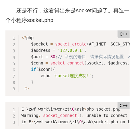
还是不行，这看得出来是socket问题了。再造一
个小程序socket.php
C++
<
?
php

    $socket 
=
socket_create
(
AF_INET
,
 SOCK_STREA
    $address 
=
'127.0.0.1'
;
    $port 
=
80
;
// 举例的端口，请按实际情况配置，不
    $conn 
=
socket_connect
(
$socket
,
 $address
,
 $
if
(
$conn
)
{
        echo 
'socket连接成功!'
;
}
?
>
C++
E
:
\zwf work\imwen\zt\
0
\ask
>
php socket
.
php

Warning
:
socket_connect
(
)
:
 unable to connect 
[
0
in E
:
\zwf work\imwen\zt\
0
\ask\socket
.
php on lin