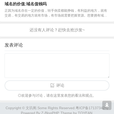
在手机…
域名的价值:域名值钱吗
正因为域名存在一定的价值，转手倒卖都能挣钱，有利益的地方，就有
交易，有交易的地方就有市场，有市场就需要把握资源。想要拥有域名
资源，很简单的，抢注。但是也不是随便抢注就能坐拥金山的，有时甚
至手握域名而成…
发表评论
评论
◎欢迎参与讨论，请在这里发表您的看法和观点。
Copyright ©
文玑阁
.Some Rights Reserved.
粤ICP备17137342号
Powered By
Z-BlogPHP
. Theme by
TOYEAN
.