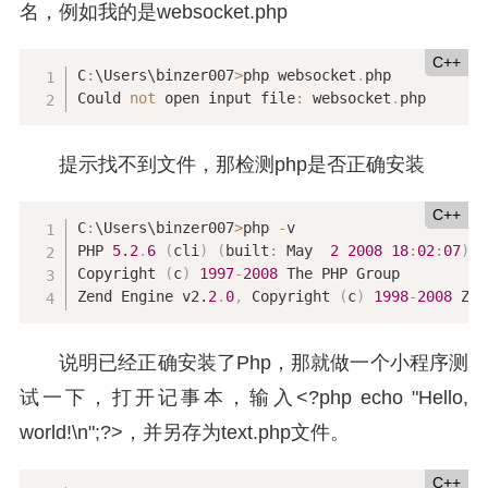
名，例如我的是websocket.php
C++
C
:
\Users\binzer007
>
php websocket
.
php

Could 
not
 open input file
:
 websocket
.
php
提示找不到文件，那检测php是否正确安装
C++
C
:
\Users\binzer007
>
php 
-
v

PHP 
5.2
.
6
(
cli
)
(
built
:
 May  
2
2008
18
:
02
:
07
)
Copyright 
(
c
)
1997
-
2008
 The PHP Group

Zend Engine v2
.2
.
0
,
 Copyright 
(
c
)
1998
-
2008
 Zen
说明已经正确安装了Php，那就做一个小程序测
试一下，打开记事本，输入<?php echo "Hello,
world!\n";?>，并另存为text.php文件。
C++