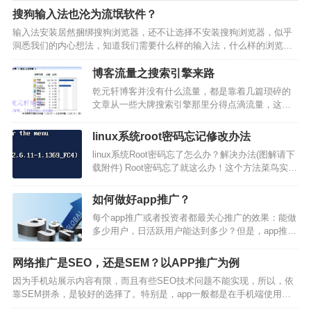
搜狗输入法也沦为流氓软件？
输入法安装居然捆绑搜狗浏览器，还不让选择不安装搜狗浏览器，似乎
洞悉我们的内心想法，知道我们需要什么样的输入法，什么样的浏览
器，什么样的上网主页，通通都帮我们强制设定好了，这种做法看似很
周到，很人性，其…
博客流量之搜索引擎来路
乾元轩博客并没有什么流量，都是靠着几篇琐碎的
文章从一些大牌搜索引擎那里分得点滴流量，这当
然不是假话，有第三方流量统计工具的统计数字作
证，这十几二十个ip一天虽然不值一提，但是觉得还
linux系统root密码忘记修改办法
挺有意思挺好玩的…
linux系统Root密码忘了怎么办？解决办法(图解请下
载附件) Root密码忘了就这么办！这个方法菜鸟实践
证明可行！1.在开机启动的时候能看到这个引导目录
（3秒将进入默认），用上下方向键选择你要进入…
如何做好app推广？
每个app推广或者投资者都最关心推广的效果：能做
多少用户，日活跃用户能达到多少？但是，app推广
最后的推广成本和留存量，与产品本身和渠道有很
大的关系，这个要看对应的产品在渠道上吸不吸
网络推广是SEO，还是SEM？以APP推广为例
量，产品本身的体验…
因为手机站展示内容有限，而且有些SEO技术问题不能实现，所以，依
靠SEM拼杀，是较好的选择了。特别是，app一般都是在手机端使用
的，用手机站找APP的用户更多，如何把自己的APP产品更大面的展示