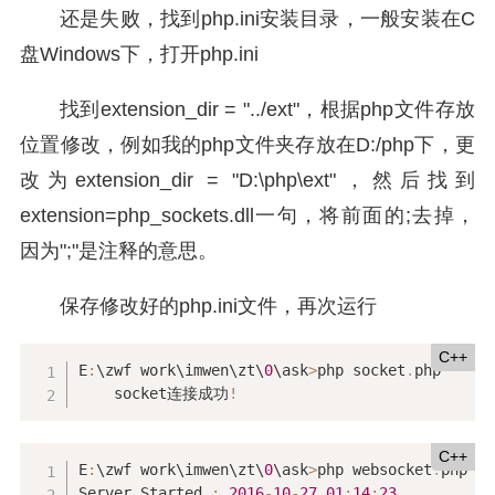
还是失败，找到php.ini安装目录，一般安装在C
盘Windows下，打开php.ini
找到extension_dir = "../ext"，根据php文件存放
位置修改，例如我的php文件夹存放在D:/php下，更
改为extension_dir = "D:\php\ext"，然后
找到
extension=php_sockets.dll一句，将前面的;去掉，
因为";"是注释的意思。
保存修改好的php.ini文件，再次运行
C++
E
:
\zwf work\imwen\zt\
0
\ask
>
php socket
.
php

    socket连接成功
!
C++
E
:
\zwf work\imwen\zt\
0
\ask
>
php websocket
.
php

Server Started 
:
2016
-
10
-
27
01
:
14
:
23