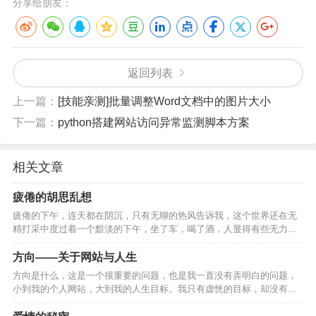
分享给朋友：
返回列表
上一篇：
[技能亲测]批量调整Word文档中的图片大小
下一篇：
python搭建网站访问异常监测脚本方案
相关文章
疲倦的胡思乱想
疲倦的下午，连天都在阴沉，只有无聊的热风告诉我，这个世界还在无
精打采中度过着一个黯淡的下午，坐了车，喝了酒，人显得有些无力昏
睡，我想是应该好好睡上一觉，然后醒来将会触悉黑夜的闷热…
方向——关于网站与人生
方向是什么，这是一个很重要的问题，也是我一直没有弄明白的问题，
小到我的个人网站，大到我的人生目标。我只有虚恍的目标，却没有肯
定的方向，犹如初生柳絮，总是随风摇摆却未曾知道将要摆向何方，坚
定一个方向，并…