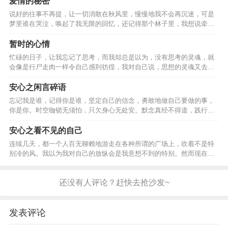
爱情的秘密
说好的往事不再提，让一切消散在秋风里，慢慢地我不会再沉迷，可是
梦里谁在哭泣，唤起了我无限的回忆，还记得那个林子里，我想说牵着
你的手一直走下去，可是后来却有意去放弃，是我爱不起，还是你不曾
想留意…
暂时的心情
忙碌的日子，让我忘记了思考，而我却总是以为，没有思考的灵魂，就
会像是行尸走肉一样令自己感到彷徨，我对自己说，思想的灵魂又去度
假了，而我就趁着这个空档，全身心投入到新的工作当中…
安心之闲言碎语
忘记我是谁，记得你是谁，坚定自己的信念，勇敢地做自己要做的事，
你是你。时空枷锁无须怕，只欠身心无处安。默念真经不得道，践行体
验尚可为。…
安心之看不见的自己
连续几天，都一个人百无聊赖地游走在各种所谓的广场上，吹着不是特
别冷的风。我以为我对自己的放纵会是我意想不到的特别。然而现在看
来，不仅是意想不到，甚至都还很无聊的地步了。…
发表评论