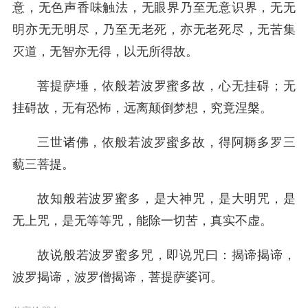
意，无色声香味触法，无眼界乃至无意识界，无无
明亦无无明尽，乃至无老死，亦无老死尽，无苦集
灭道，无智亦无得，以无所得故。
菩提萨埵，依般若波罗蜜多故，心无挂碍；无
挂碍故，无有恐怖，远离颠倒梦想，究竟涅槃。
三世诸佛，依般若波罗蜜多故，得阿耨多罗三
藐三菩提。
故知般若波罗蜜多，是大神咒，是大明咒，是
无上咒，是无等等咒，能除一切苦，真实不虚。
故说般若波罗蜜多咒，即说咒曰：揭谛揭谛，
波罗揭谛，波罗僧揭谛，菩提萨婆诃。