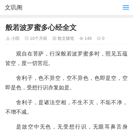
文玑阁
般若波罗蜜多心经全文
小陌
10个月前
散文随笔
148
0
观自在菩萨，行深般若波罗蜜多时，照见五蕴
皆空，度一切苦厄。
舍利子，色不异空，空不异色，色即是空，空
即是色，受想行识亦复如是。
舍利子，是诸法空相，不生不灭，不垢不净，
不增不减。
是故空中无色，无受想行识，无眼耳鼻舌身